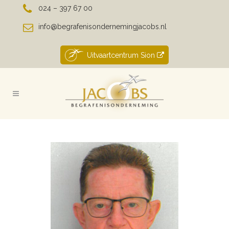
024 – 397 67 00
info@begrafenisondernemingjacobs.nl
Uitvaartcentrum Sion