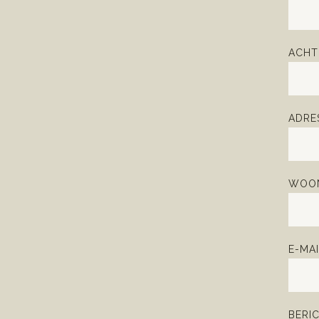
ACHT
ADRE
WOON
E-MAI
BERI