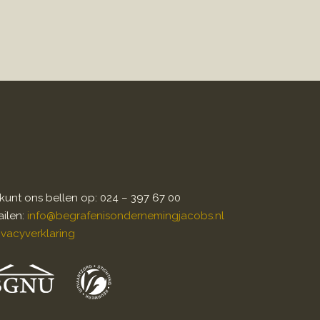
kunt ons bellen op: 024 – 397 67 00
ilen:
info@begrafenisondernemingjacobs.nl
ivacyverklaring