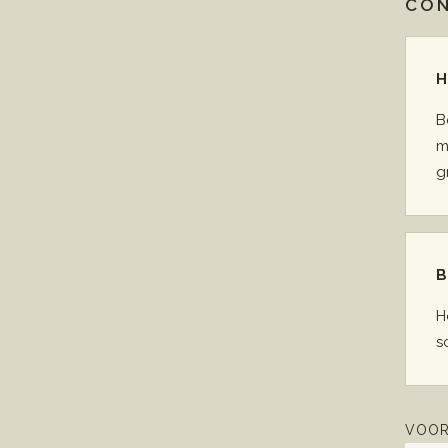
CO
H
B
m
g
B
H
s
VOOR