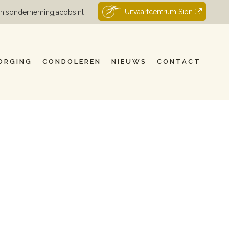
Uitvaartcentrum Sion
nisondernemingjacobs.nl
ORGING
CONDOLEREN
NIEUWS
CONTACT