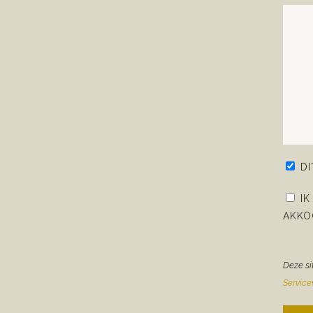
D
IK
AKKO
Deze si
Servic