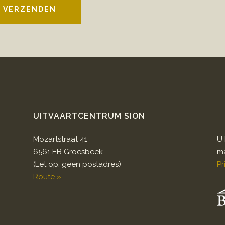
VERZENDEN
UITVAARTCENTRUM SION
Mozartstraat 41
U 
6561 EB Groesbeek
ma
(Let op, geen postadres)
Pr
Route »