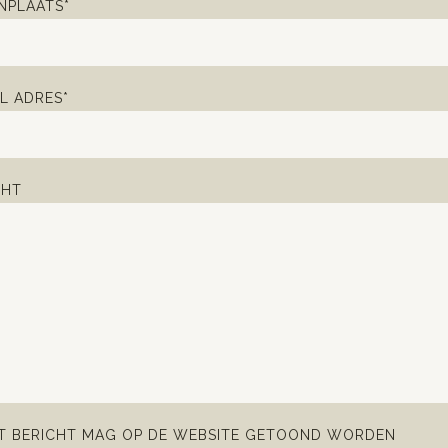
PLAATS*
L ADRES*
CHT
IT BERICHT MAG OP DE WEBSITE GETOOND WORDEN