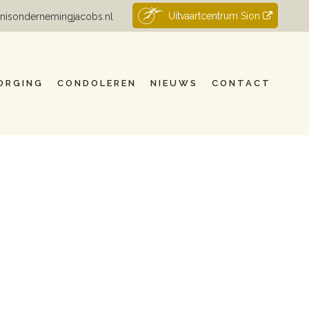
Uitvaartcentrum Sion
nisondernemingjacobs.nl
ORGING
CONDOLEREN
NIEUWS
CONTACT