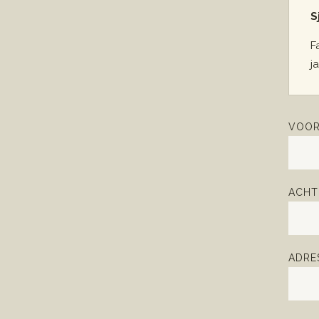
S
F
j
VOOR
ACHT
ADRE