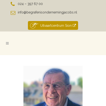
024 – 397 67 00
info@begrafenisondernemingjacobs.nl
Uitvaartcentrum Sion