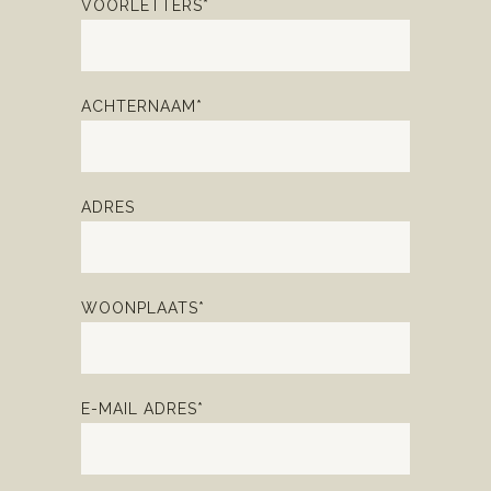
VOORLETTERS*
ACHTERNAAM*
ADRES
WOONPLAATS*
E-MAIL ADRES*