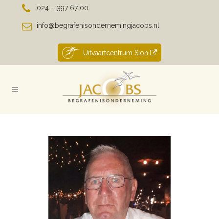
024 – 397 67 00
info@begrafenisondernemingjacobs.nl
Uitvaartcentrum Sion