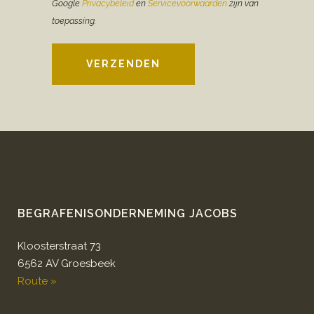
Google
Privacybeleid
en
Servicevoorwaarden
zijn van
toepassing.
VERZENDEN
BEGRAFENISONDERNEMING JACOBS
Kloosterstraat 73
6562 AV Groesbeek
Route »