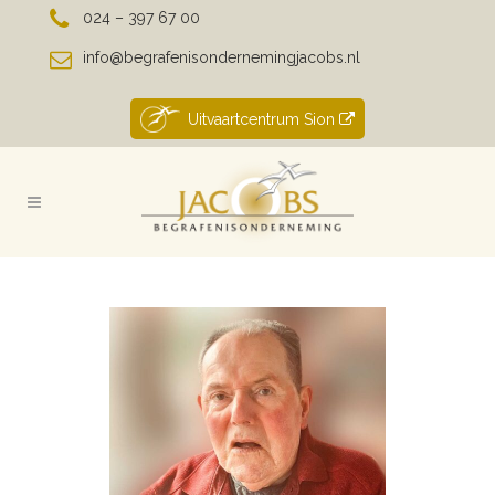
024 – 397 67 00
info@begrafenisondernemingjacobs.nl
Uitvaartcentrum Sion