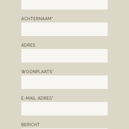
ACHTERNAAM*
ADRES
WOONPLAATS*
E-MAIL ADRES*
BERICHT