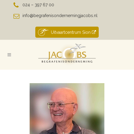
024 – 397 67 00
info@begrafenisondernemingjacobs.nl
Uitvaartcentrum Sion