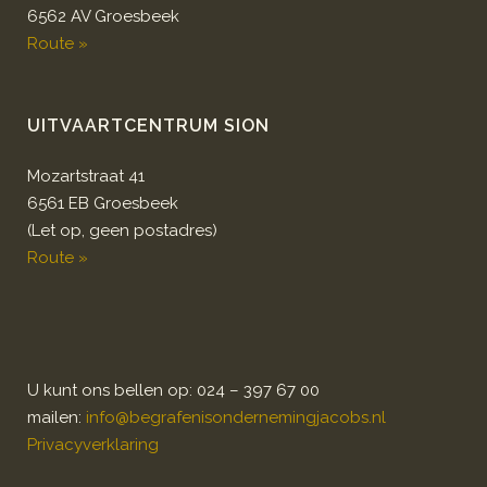
6562 AV Groesbeek
Route »
UITVAARTCENTRUM SION
Mozartstraat 41
6561 EB Groesbeek
(Let op, geen postadres)
Route »
U kunt ons bellen op: 024 – 397 67 00
mailen:
info@begrafenisondernemingjacobs.nl
Privacyverklaring