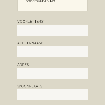
(onderbuurvrouw)
VOORLETTERS*
ACHTERNAAM*
ADRES
WOONPLAATS*