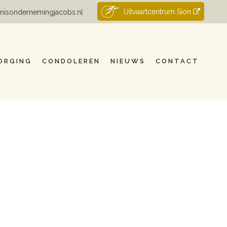
Uitvaartcentrum Sion
nisondernemingjacobs.nl
ORGING
CONDOLEREN
NIEUWS
CONTACT