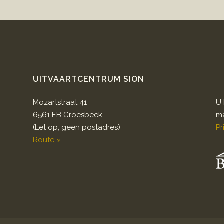
UITVAARTCENTRUM SION
Mozartstraat 41
U 
6561 EB Groesbeek
ma
(Let op, geen postadres)
Pr
Route »