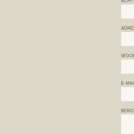
ACHT
ADRE
WOON
E-MAI
BERI