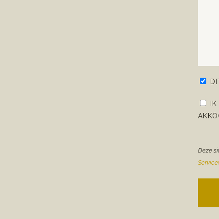
D
IK
AKKO
Deze si
Servic