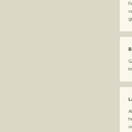
F
v
g
B
G
k
L
A
h
v