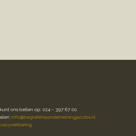
kunt ons bellen op: 024 – 397 67 00
ilen:
info@begrafenisondernemingjacobs.nl
ivacyverklaring