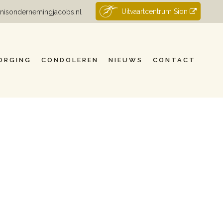
Uitvaartcentrum Sion
nisondernemingjacobs.nl
ORGING
CONDOLEREN
NIEUWS
CONTACT