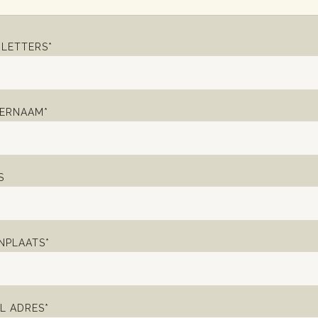
LETTERS*
ERNAAM*
S
PLAATS*
L ADRES*