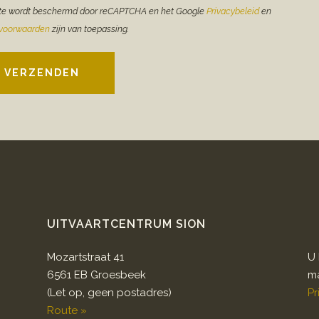
te wordt beschermd door reCAPTCHA en het Google
Privacybeleid
en
evoorwaarden
zijn van toepassing.
VERZENDEN
UITVAARTCENTRUM SION
Mozartstraat 41
U 
6561 EB Groesbeek
ma
(Let op, geen postadres)
Pr
Route »