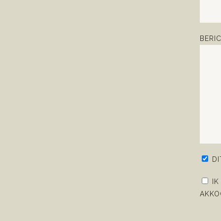
BERI
D
IK
AKKO