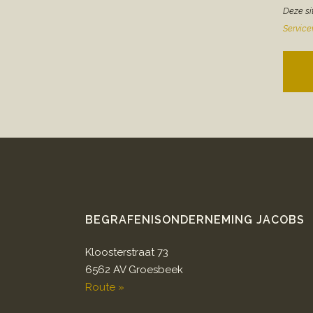
Deze si
Servic
BEGRAFENISONDERNEMING JACOBS
Kloosterstraat 73
6562 AV Groesbeek
Route »