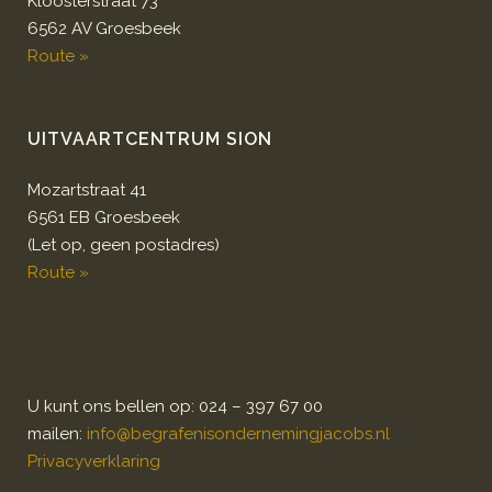
Kloosterstraat 73
6562 AV Groesbeek
Route »
UITVAARTCENTRUM SION
Mozartstraat 41
6561 EB Groesbeek
(Let op, geen postadres)
Route »
U kunt ons bellen op: 024 – 397 67 00
mailen:
info@begrafenisondernemingjacobs.nl
Privacyverklaring