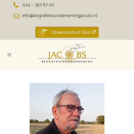
024 – 397 67 00
info@begrafenisondernemingjacobs.nl
Uitvaartcentrum Sion