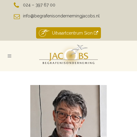
024 – 397 67 00
info@begrafenisondernemingjacobs.nl
Uitvaartcentrum Sion