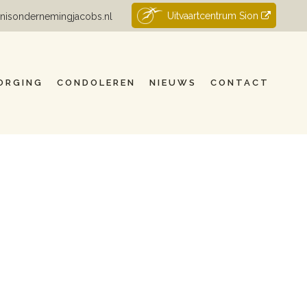
Uitvaartcentrum Sion
nisondernemingjacobs.nl
ORGING
CONDOLEREN
NIEUWS
CONTACT