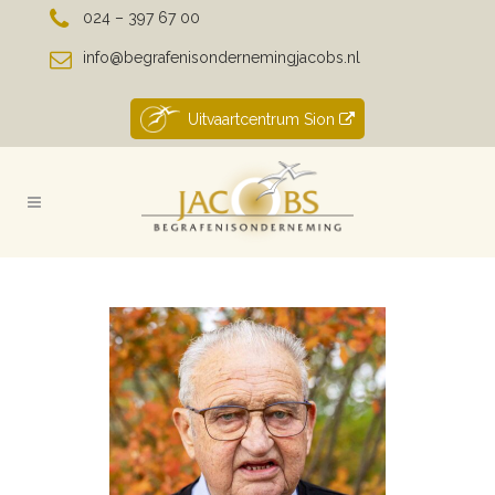
024 – 397 67 00
info@begrafenisondernemingjacobs.nl
Uitvaartcentrum Sion