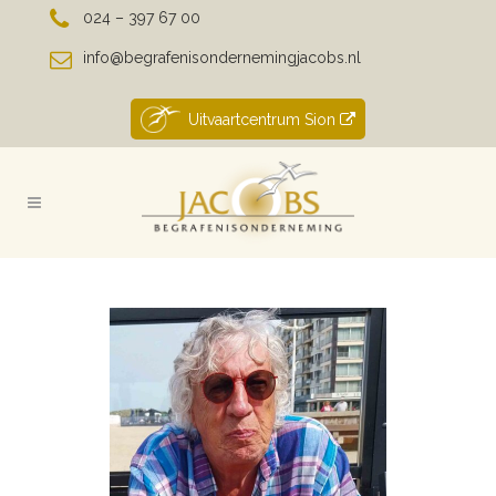
024 – 397 67 00
info@begrafenisondernemingjacobs.nl
Uitvaartcentrum Sion