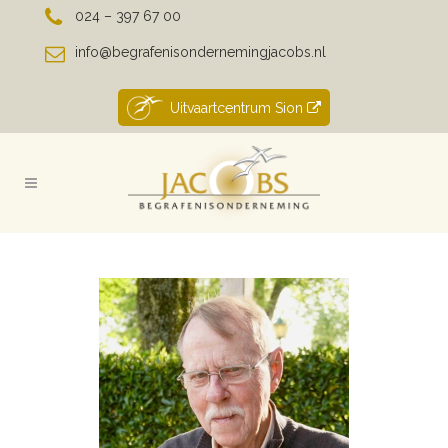
024 – 397 67 00
info@begrafenisondernemingjacobs.nl
Uitvaartcentrum Sion