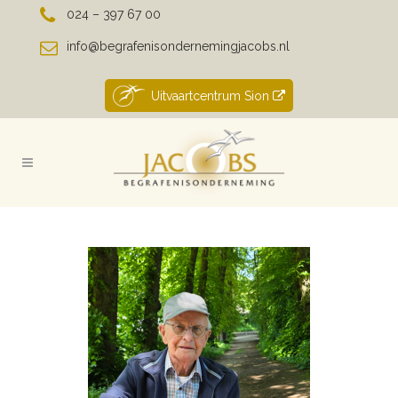
024 – 397 67 00
info@begrafenisondernemingjacobs.nl
Uitvaartcentrum Sion