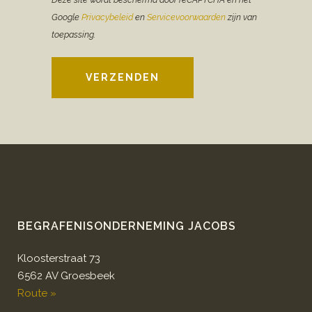
Google
Privacybeleid
en
Servicevoorwaarden
zijn van
toepassing.
VERZENDEN
BEGRAFENISONDERNEMING JACOBS
Kloosterstraat 73
6562 AV Groesbeek
Route »