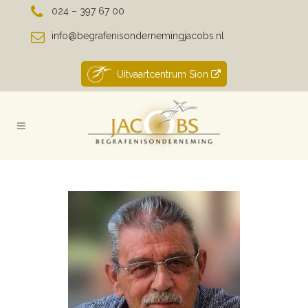
024 – 397 67 00
info@begrafenisondernemingjacobs.nl
Uitvaartcentrum Sion