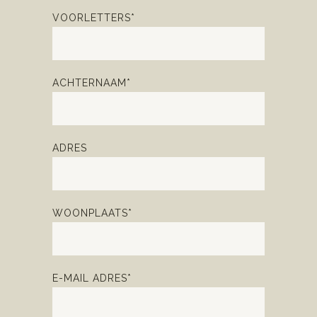
VOORLETTERS*
ACHTERNAAM*
ADRES
WOONPLAATS*
E-MAIL ADRES*