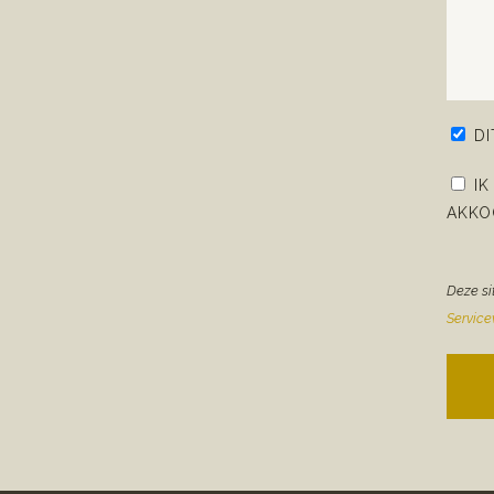
D
IK
AKKO
Deze si
Servic