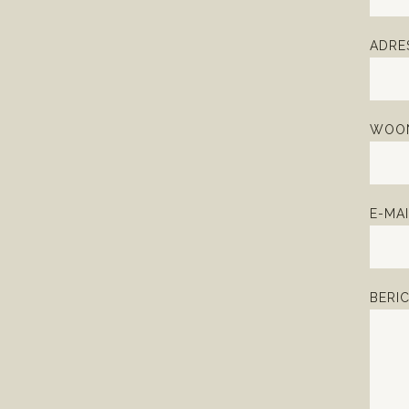
ADRE
WOON
E-MAI
BERI