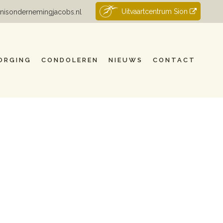
Uitvaartcentrum Sion
nisondernemingjacobs.nl
ORGING
CONDOLEREN
NIEUWS
CONTACT