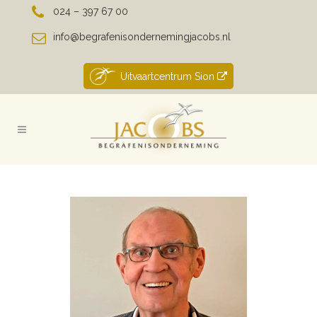
024 – 397 67 00
info@begrafenisondernemingjacobs.nl
Uitvaartcentrum Sion