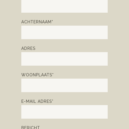
ACHTERNAAM*
ADRES
WOONPLAATS*
E-MAIL ADRES*
BERICHT