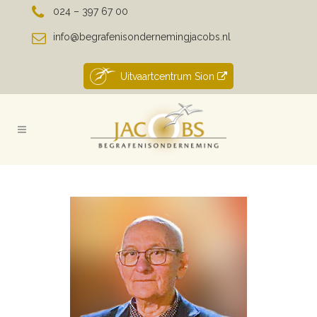
024 – 397 67 00
info@begrafenisondernemingjacobs.nl
Uitvaartcentrum Sion